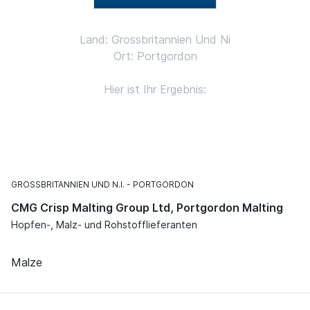
Land: Grossbritannien Und Ni
Ort: Portgordon
Hier ist Ihr Ergebnis:
GROSSBRITANNIEN UND N.I.
PORTGORDON
CMG Crisp Malting Group Ltd, Portgordon Malting
Hopfen-, Malz- und Rohstofflieferanten
Malze