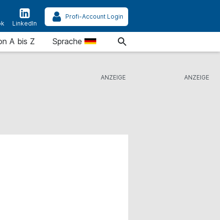
Profi-Account Login
ok
LinkedIn
on A bis Z
Sprache