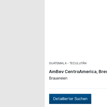
GUATEMALA
TECULUTÁN
AmBev CentroAmerica, Bre
Brauereien
Detaillierter Suchen