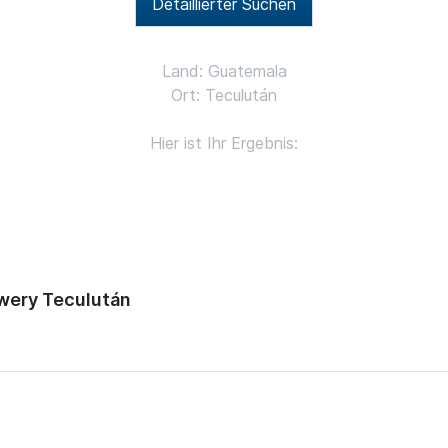
Detaillierter Suchen
Land: Guatemala
Ort: Teculután
Hier ist Ihr Ergebnis:
wery Teculután