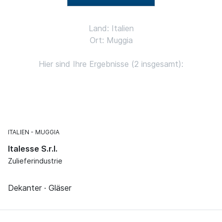
Land: Italien
Ort: Muggia
Hier sind Ihre Ergebnisse (2 insgesamt):
ITALIEN
MUGGIA
Italesse S.r.l.
Zulieferindustrie
Dekanter · Gläser