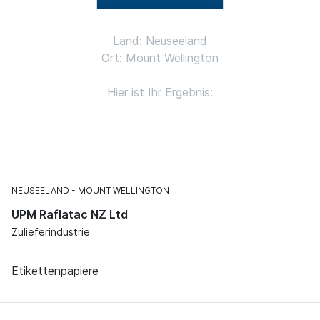
Land: Neuseeland
Ort: Mount Wellington
Hier ist Ihr Ergebnis:
NEUSEELAND
MOUNT WELLINGTON
UPM Raflatac NZ Ltd
Zulieferindustrie
Etikettenpapiere