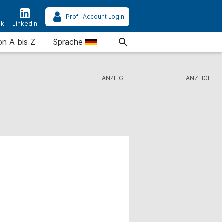
Profi-Account Login
ok
LinkedIn
on A bis Z
Sprache