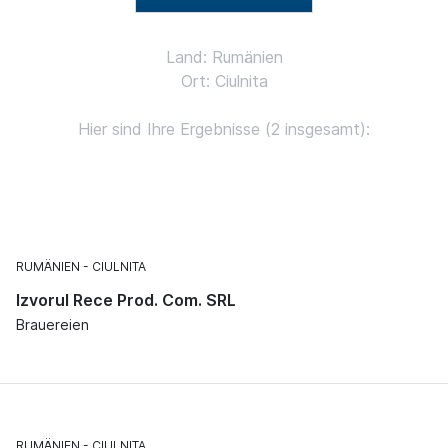
Land: Rumänien
Ort: Ciulnita
Hier sind Ihre Ergebnisse (2 insgesamt):
RUMÄNIEN
CIULNITA
Izvorul Rece Prod. Com. SRL
Brauereien
RUMÄNIEN
CIULNITA