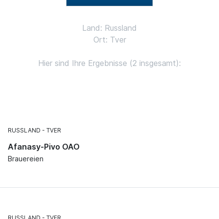
Land: Russland
Ort: Tver
Hier sind Ihre Ergebnisse (2 insgesamt):
RUSSLAND
TVER
Afanasy-Pivo OAO
Brauereien
RUSSLAND
TVER