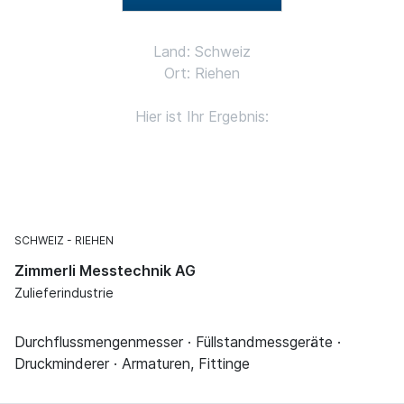
Land: Schweiz
Ort: Riehen
Hier ist Ihr Ergebnis:
SCHWEIZ
RIEHEN
Zimmerli Messtechnik AG
Zulieferindustrie
Durchflussmengenmesser · Füllstandmessgeräte ·
Druckminderer · Armaturen, Fittinge