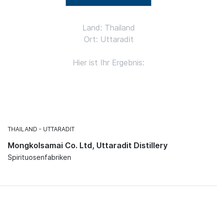
Land: Thailand
Ort: Uttaradit
Hier ist Ihr Ergebnis:
THAILAND
UTTARADIT
Mongkolsamai Co. Ltd, Uttaradit Distillery
Spirituosenfabriken