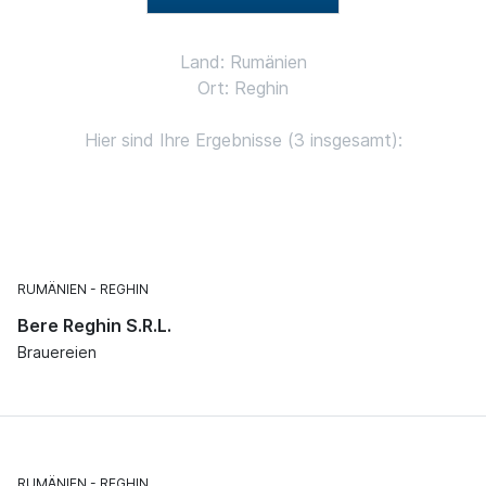
Land: Rumänien
Ort: Reghin
Hier sind Ihre Ergebnisse (3 insgesamt):
RUMÄNIEN
REGHIN
Bere Reghin S.R.L.
Brauereien
RUMÄNIEN
REGHIN