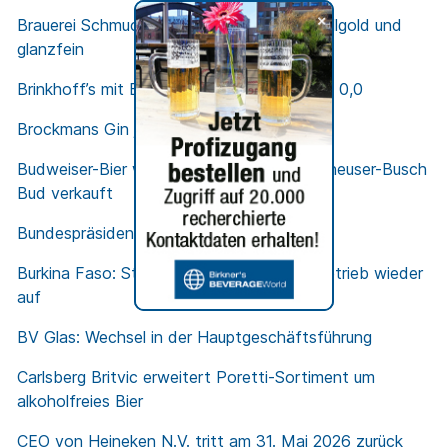
+
Brauerei Schmucker - Meister Pils 0,0% Hellgold und
glanzfein
Brinkhoff’s mit Brinkhoff’s Radler naturtrüb 0,0
Brockmans Gin jetzt im neuen Look!
Budweiser-Bier wird in Deutschland als Anheuser-Busch
Bud verkauft
Bundespräsident zu Gast bei Störtebeker
Burkina Faso: Staatliche Brauerei nimmt Betrieb wieder
auf
BV Glas: Wechsel in der Hauptgeschäftsführung
Carlsberg Britvic erweitert Poretti-Sortiment um
alkoholfreies Bier
CEO von Heineken N.V. tritt am 31. Mai 2026 zurück