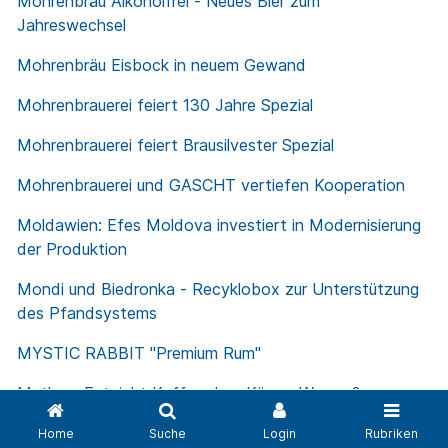
Mohrenbräu Alkoholfrei - Neues Bier zum
Jahreswechsel
Mohrenbräu Eisbock in neuem Gewand
Mohrenbrauerei feiert 130 Jahre Spezial
Mohrenbrauerei feiert Brausilvester Spezial
Mohrenbrauerei und GASCHT vertiefen Kooperation
Moldawien: Efes Moldova investiert in Modernisierung
der Produktion
Mondi und Biedronka - Recyklobox zur Unterstützung
des Pfandsystems
MYSTIC RABBIT "Premium Rum"
Mythos: Entzieht Kaffee dem Körper Wasser?
Natürliche Kraft aus der Frucht - Muttersäfte von
Home
Suche
Login
Rubriken