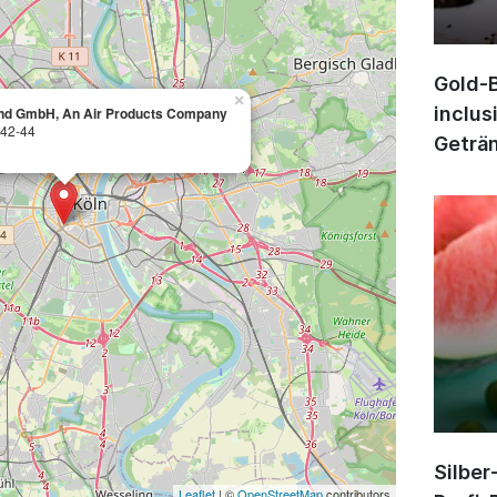
Gold-B
×
inclus
nd GmbH, An Air Products Company
 42-44
Geträn
Silber
Leaflet
| ©
OpenStreetMap
contributors