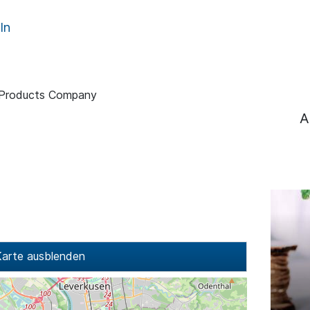
ln
 Products Company
A
arte ausblenden