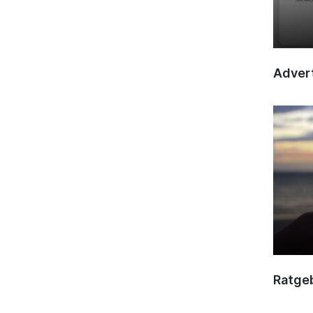
Advert
Ratge