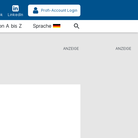
Profi-Account Login
ok
LinkedIn
on A bis Z
Sprache