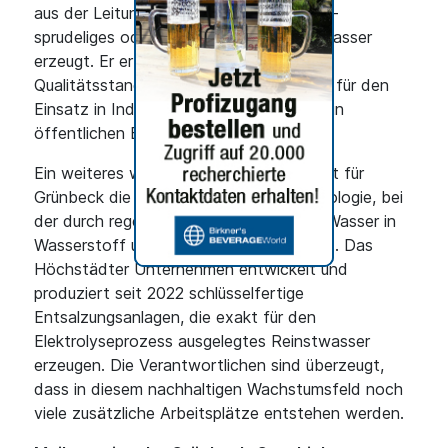
aus der Leitung ein gekühltes stilles, mild-
sprudeliges oder spritzig-frisches Tafelwasser
erzeugt. Er erfüllt höchste Hygiene- und
Qualitätsstandards und eignet sich ideal für den
Einsatz in Industrie und Gewerbe sowie in
öffentlichen Einrichtungen.
Ein weiteres wichtiges Zukunftsthema ist für
Grünbeck die „grüne“ Wasserstofftechnologie, bei
der durch regenerativ erzeugten Strom Wasser in
Wasserstoff und Sauerstoff zerlegt wird. Das
Höchstädter Unternehmen entwickelt und
produziert seit 2022 schlüsselfertige
Entsalzungsanlagen, die exakt für den
Elektrolyseprozess ausgelegtes Reinstwasser
erzeugen. Die Verantwortlichen sind überzeugt,
dass in diesem nachhaltigen Wachstumsfeld noch
viele zusätzliche Arbeitsplätze entstehen werden.