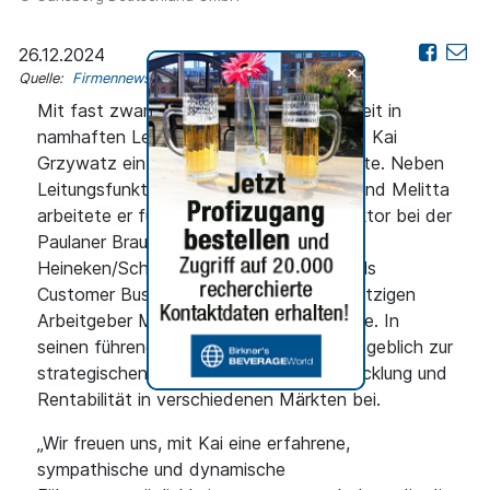
26.12.2024
+
Quelle:
Firmennews
Mit fast zwanzig Jahren Vertriebstätigkeit in
namhaften Lebensmittelunternehmen ist Kai
Grzywatz ein erfahrener Branchenexperte. Neben
Leitungsfunktionen u. a. bei Coca-Cola und Melitta
arbeitete er fünf Jahre als Vertriebsdirektor bei der
Paulaner Brauerei Gruppe (JV
Heineken/Schörghuber), bevor er 2018 als
Customer Business Director zu seinem jetzigen
Arbeitgeber Mars Deutschland wechselte. In
seinen führenden Positionen trug er maßgeblich zur
strategischen Ausrichtung, Markenentwicklung und
Rentabilität in verschiedenen Märkten bei.
„Wir freuen uns, mit Kai eine erfahrene,
sympathische und dynamische