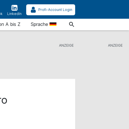
Profi-Account Login
ok
LinkedIn
on A bis Z
Sprache
ro