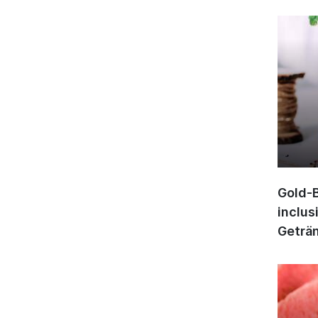
Gold-B
inclus
Geträn