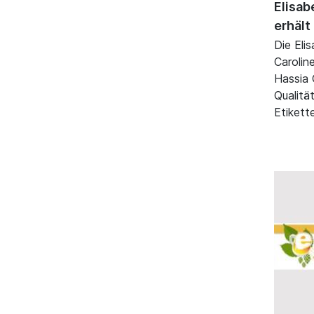
Elisab
erhält
Die Eli
Carolin
Hassia 
Qualitä
Etikett