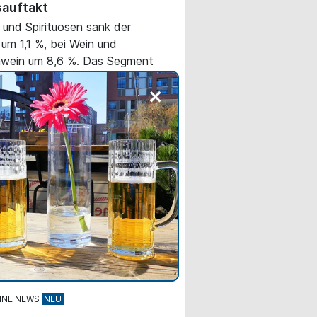
sauftakt
r und Spirituosen sank der
um 1,1 %, bei Wein und
wein um 8,6 %. Das Segment
 Milch und Saft verzeichnete
+
ückgang um 5,4 %.
INE NEWS