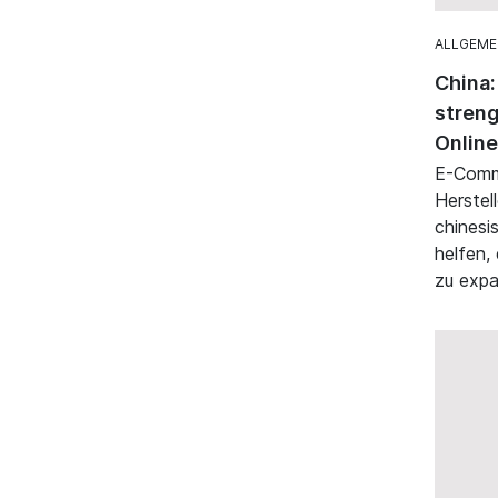
ALLGEME
China:
streng
Online
E-Comme
Herstel
chinesi
helfen,
zu expa