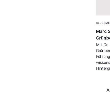
ALLGEME
Marc S
Grünb
Mit Dr.
Grünbec
Führung
wissens
Hinterg
A