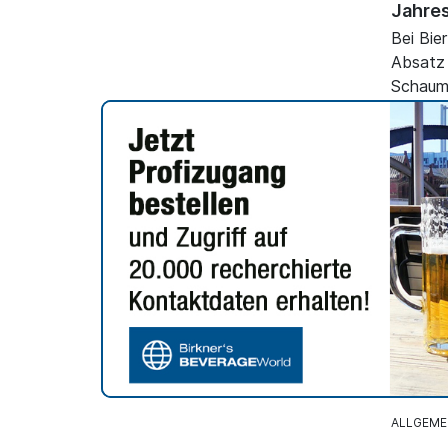
Jahre
Bei Bie
Absatz 
Schaum
Wasser,
einen R
ALLGEME