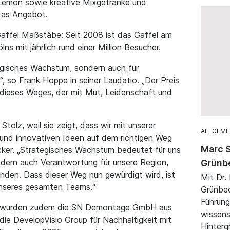
 Lemon sowie kreative Mixgetränke und
 das Angebot.
affel Maßstäbe: Seit 2008 ist das Gaffel am
 mit jährlich rund einer Million Besucher.
tegisches Wachstum, sondern auch für
, so Frank Hoppe in seiner Laudatio. „Der Preis
dieses Weges, der mit Mut, Leidenschaft und
Stolz, weil sie zeigt, dass wir mit unserer
ALLGEME
 und innovativen Ideen auf dem richtigen Weg
Marc S
ecker. „Strategisches Wachstum bedeutet für uns
ndern auch Verantwortung für unsere Region,
Grünb
nden. Dass dieser Weg nun gewürdigt wird, ist
Mit Dr.
 unseres gesamten Teams.“
Grünbec
Führung
el wurden zudem die SN Demontage GmbH aus
wissens
ie DevelopVisio Group für Nachhaltigkeit mit
Hinterg