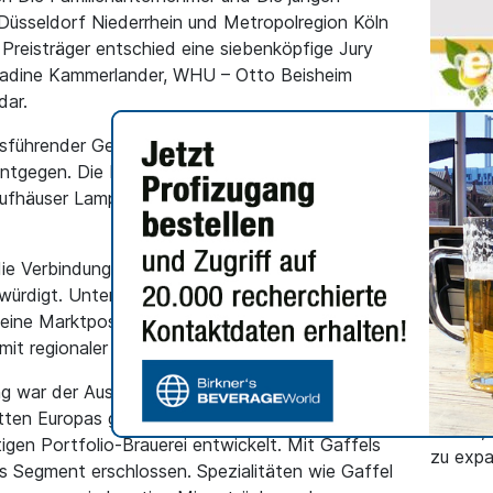
Düsseldorf Niederrhein und Metropolregion Köln
 Preisträger entschied eine siebenköpfige Jury
 Nadine Kammerlander, WHU – Otto Beisheim
dar.
tsführender Gesellschafter der Privatbrauerei
ntgegen. Die Laudatio hielt Frank Hoppe,
Aufhäuser Lampe Privatbank AG in Köln, die
ALLGEME
China:
die Verbindung von Tradition und Innovation und
streng
würdigt. Unter der Leitung von Heinrich Philipp
Online
seine Marktposition kontinuierlich ausgebaut und
t regionaler Verwurzelung etabliert.
E-Comme
Herstel
ng war der Ausbau der Brauerei in Köln-Porz, die
chinesi
tten Europas gilt. Zudem hat sich Gaffel von
helfen,
igen Portfolio-Brauerei entwickelt. Mit Gaffels
zu expa
es Segment erschlossen. Spezialitäten wie Gaffel