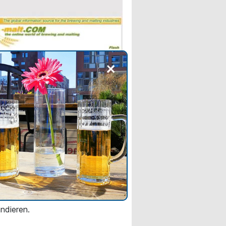
+
INE NEWS
 Branchenverband fordert
ere Regulierung des
-Verkaufs von Spirituosen
rce-Plattformen sollen kleinere
ler stärker unterstützen und
schen Alkoholmarken dabei
 durch E-Commerce ins Ausland
ndieren.