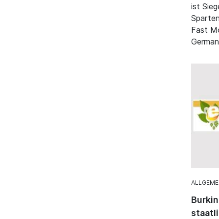
ist Sie
Sparten
Fast M
German
ALLGEME
Burkin
staatl