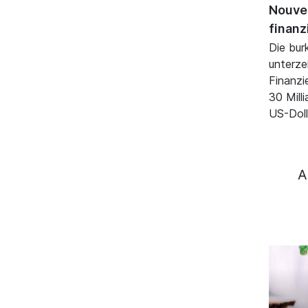
Nouvel
finanz
Die bur
unterze
Finanzi
30 Mill
US-Doll
A