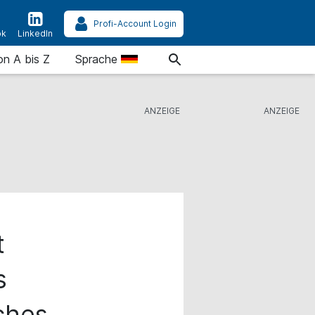
Profi-Account Login
ok
LinkedIn
on A bis Z
Sprache
t
s
ches