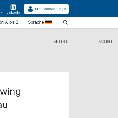
Profi-Account Login
ok
LinkedIn
on A bis Z
Sprache
ewing
au