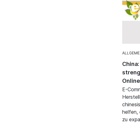
ALLGEME
China:
streng
Online
E-Comme
Herstel
chinesi
helfen,
zu expa