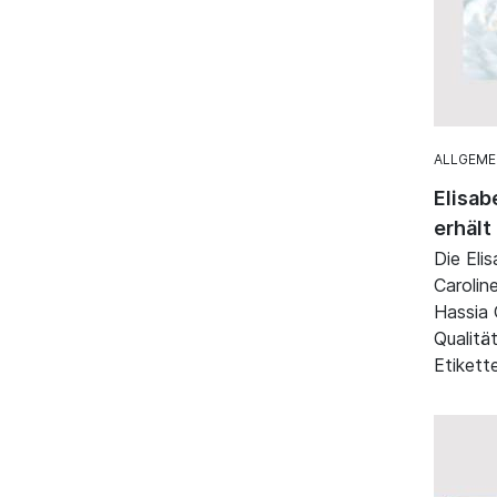
ALLGEME
Elisab
erhält
Die Eli
Carolin
Hassia 
Qualitä
Etikett