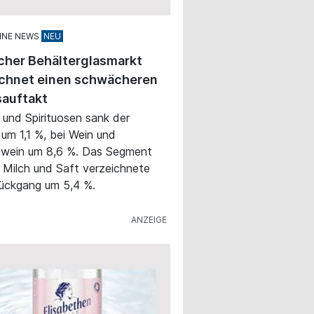
INE NEWS
cher Behälterglasmarkt
ichnet einen schwächeren
sauftakt
r und Spirituosen sank der
um 1,1 %, bei Wein und
wein um 8,6 %. Das Segment
 Milch und Saft verzeichnete
ückgang um 5,4 %.