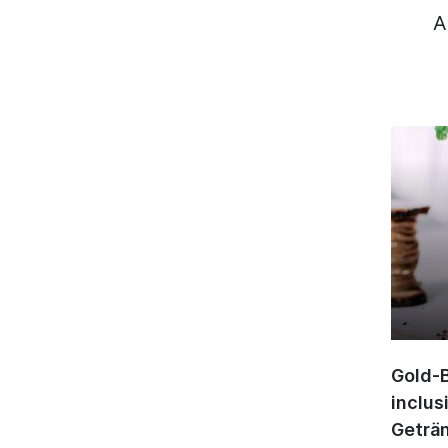
A
Gold-B
inclus
Geträn