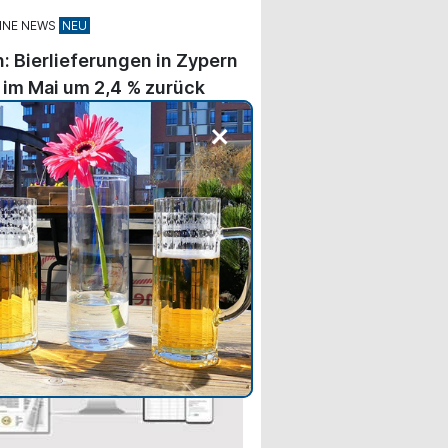
INE NEWS
: Bierlieferungen in Zypern
im Mai um 2,4 % zurück
 beliefen sich die gesamten
+
ferungen im Mai 2026 auf
49 Liter, verglichen mit
08 Litern im Mai 2025, was
ückgang von 2,4 % entspricht.