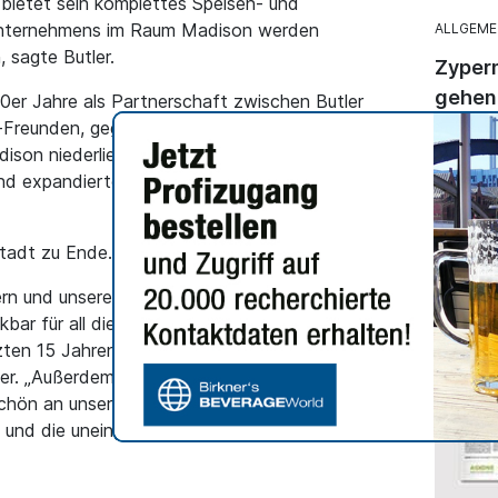
 bietet sein komplettes Speisen- und
Unternehmens im Raum Madison werden
ALLGEME
 sagte Butler.
Zypern
gehen 
er Jahre als Partnerschaft zwischen Butler
-Freunden, gegründet, die sich an der Ecke Doty
Konkret
ison niederließen. Von dort aus bauten sie die
Bierlie
und expandierten später auf mehrere Standorte
4.389.6
4.497.6
einem R
tadt zu Ende.
itern und unserem Managementteam, unseren
bar für all die harte Arbeit, den Einsatz und die
tzten 15 Jahren geleistet haben, und es tut weh,
er. „Außerdem, und das können wir nicht oft
chön an unsere Gäste und an die Gemeinde
t und die uneingeschränkte Akzeptanz des Great