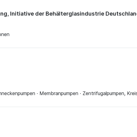
g, Initiative der Behälterglasindustrie Deutschla
ionen
hneckenpumpen · Membranpumpen · Zentrifugalpumpen, Krei