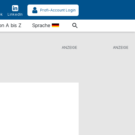
Profi-Account Login
ok
LinkedIn
on A bis Z
Sprache