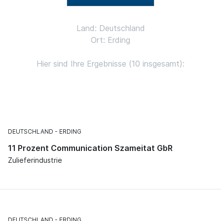
Land: Deutschland
Ort: Erding
Hier sind Ihre Ergebnisse (10 insgesamt):
DEUTSCHLAND
ERDING
11 Prozent Communication Szameitat GbR
Zulieferindustrie
DEUTSCHLAND
ERDING