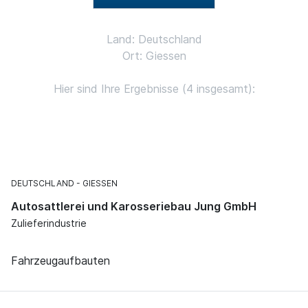
Land: Deutschland
Ort: Giessen
Hier sind Ihre Ergebnisse (4 insgesamt):
DEUTSCHLAND
GIESSEN
Autosattlerei und Karosseriebau Jung GmbH
Zulieferindustrie
Fahrzeugaufbauten