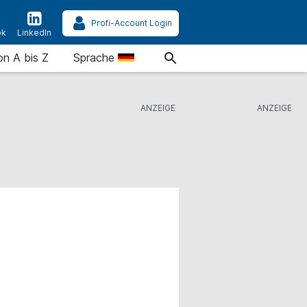
Profi-Account Login
ok
LinkedIn
on A bis Z
Sprache