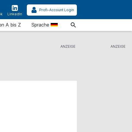
Profi-Account Login
ok
LinkedIn
on A bis Z
Sprache