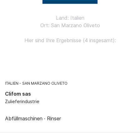
Land: Italien
Ort: San Marzano Oliveto
Hier sind Ihre Ergebnisse (4 insgesamt):
ITALIEN
SAN MARZANO OLIVETO
Clifom sas
Zulieferindustrie
Abfüllmaschinen · Rinser