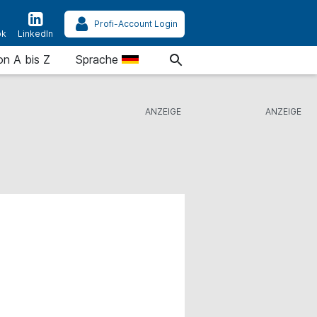
Profi-Account Login
ok
LinkedIn
on A bis Z
Sprache