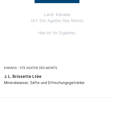
Land: Kanada
Ort: Ste Agathe Des Monts
Hier ist Ihr Ergebnis:
KANADA
STE AGATHE DES MONTS
J. L. Brissette Ltée
Mineralwasser, Säfte und Erfrischungsgetränke