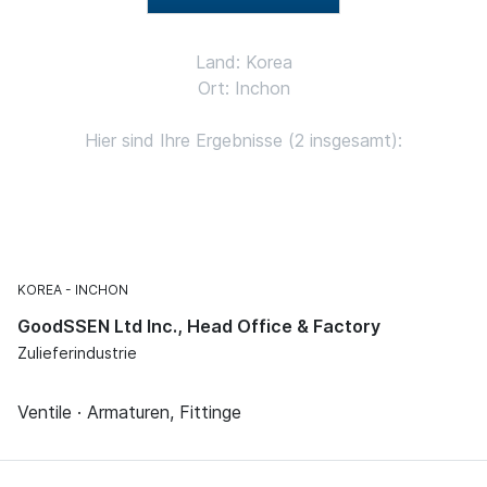
Land: Korea
Ort: Inchon
Hier sind Ihre Ergebnisse (2 insgesamt):
KOREA
INCHON
GoodSSEN Ltd Inc., Head Office & Factory
Zulieferindustrie
Ventile · Armaturen, Fittinge