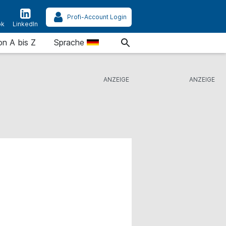
Profi-Account Login
ok
LinkedIn
on A bis Z
Sprache