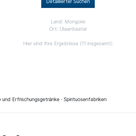
Detaillierter Suchen
Land: Mongolei
Ort: Ulaanbaatar
Hier sind Ihre Ergebnisse (11 insgesamt):
e und Erfrischungsgetränke · Spirituosenfabriken