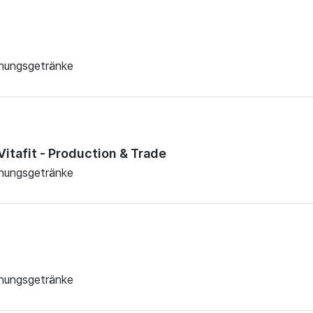
chungsgetränke
Vitafit - Production & Trade
chungsgetränke
chungsgetränke