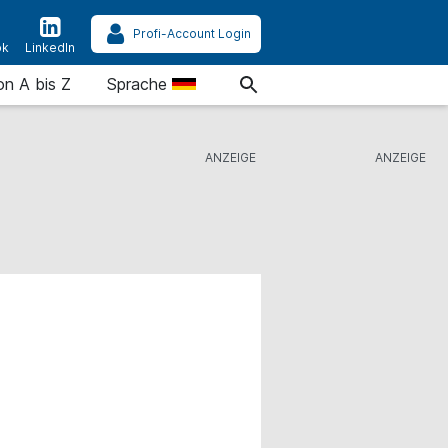
Profi-Account Login
ok
LinkedIn
on A bis Z
Sprache