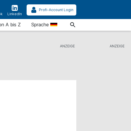
Profi-Account Login
ok
LinkedIn
on A bis Z
Sprache