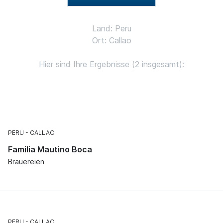
Land: Peru
Ort: Callao
Hier sind Ihre Ergebnisse (2 insgesamt):
PERU
CALLAO
Familia Mautino Boca
Brauereien
PERU
CALLAO