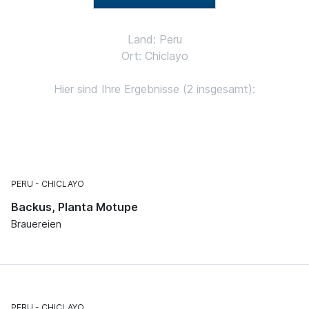
Land: Peru
Ort: Chiclayo
Hier sind Ihre Ergebnisse (2 insgesamt):
PERU
CHICLAYO
Backus, Planta Motupe
Brauereien
PERU
CHICLAYO