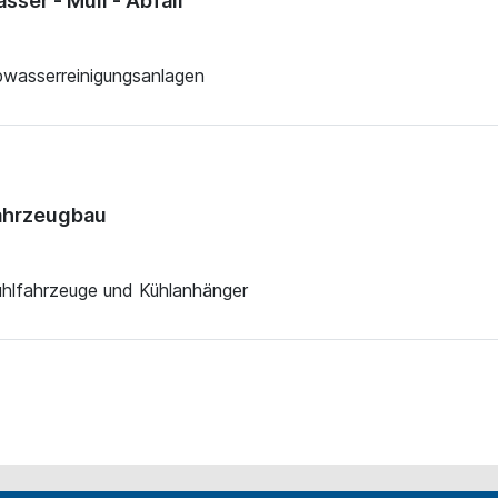
er - Müll - Abfall
bwasserreinigungsanlagen
ahrzeugbau
ühlfahrzeuge und Kühlanhänger