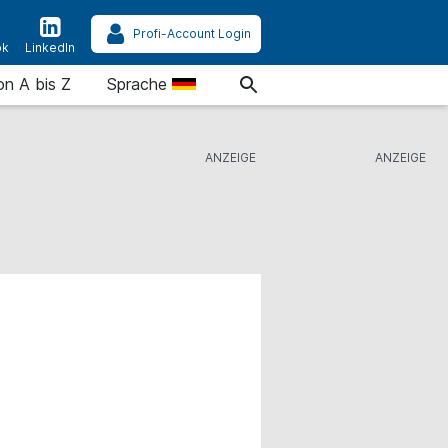
Profi-Account Login
ok
LinkedIn
on A bis Z
Sprache