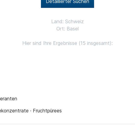
Detaillierter Suchen
Land: Schweiz
Ort: Basel
Hier sind Ihre Ergebnisse (15 insgesamt):
feranten
ekonzentrate · Fruchtpürees