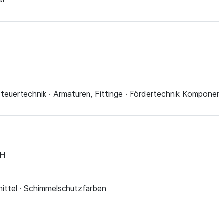
teuertechnik · Armaturen, Fittinge · Fördertechnik Kompone
bH
mittel · Schimmelschutzfarben