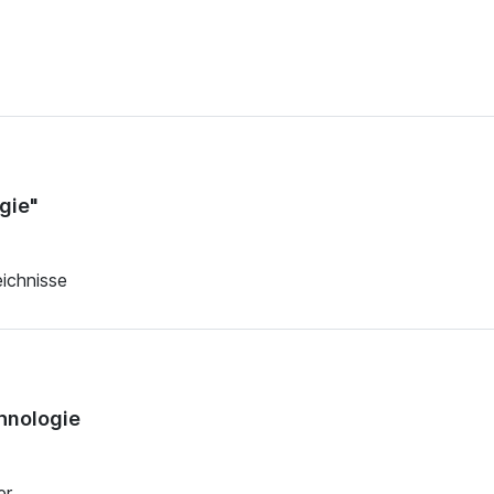
gie"
ichnisse
chnologie
er