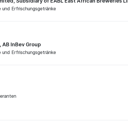
mited, Subsidiary of EABL East African Breweries L
e und Erfrischungsgetränke
, AB InBev Group
e und Erfrischungsgetränke
feranten