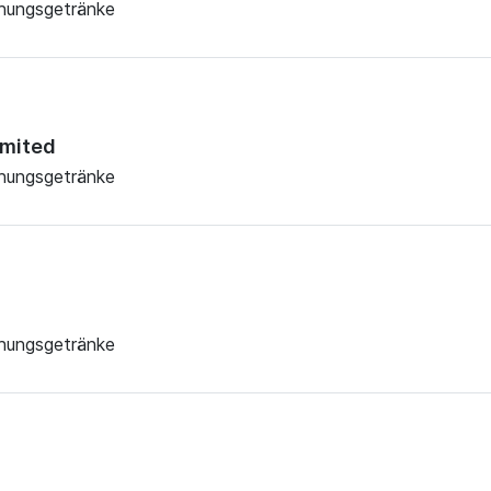
chungsgetränke
imited
chungsgetränke
chungsgetränke