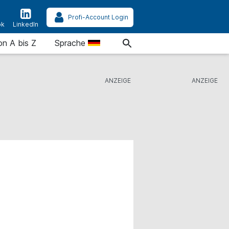
Profi-Account Login
ok
LinkedIn
on A bis Z
Sprache