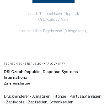
Land: Tschechische Republik
Ort: Karlovy Vary
Hier sind Ihre Ergebnisse (3 insgesamt):
TSCHECHISCHE REPUBLIK
KARLOVY VARY
DSI Czech Republic, Dispense Systems
International
Zulieferindustrie
Druckminderer · Armaturen, Fittinge · Partyzapfanlagen
· Zapfköpfe · Zapfsäulen, Schanksäulen