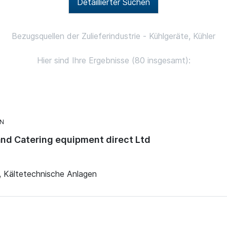
Detaillierter Suchen
Bezugsquellen der Zulieferindustrie - Kühlgeräte, Kühler
Hier sind Ihre Ergebnisse (80 insgesamt):
N
and Catering equipment direct Ltd
n, Kältetechnische Anlagen