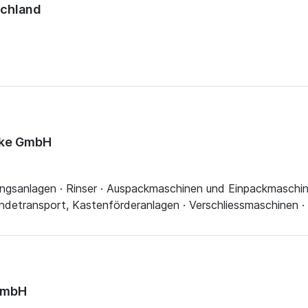
schland
cke GmbH
gungsanlagen · Rinser · Auspackmaschinen und Einpackmaschin
ndetransport, Kastenförderanlagen · Verschliessmaschinen · 
GmbH