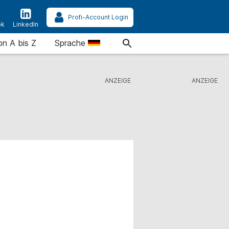
Profi-Account Login
ok
LinkedIn
on A bis Z
Sprache