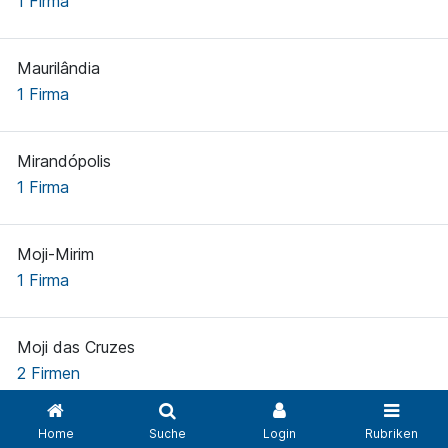
1 Firma
Maurilândia
1 Firma
Mirandópolis
1 Firma
Moji-Mirim
1 Firma
Moji das Cruzes
2 Firmen
Home
Suche
Login
Rubriken
Monte Aprazível