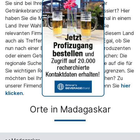
Sie sind bei Ihrer Suche nach Firmen aus der
+
Getränkebranche nur an einem Land interessiert? Hier
haben Sie die Möglichkeit, gezielt nur regional in einem
Land Ihrer Wahl zu suchen und nur die für Sie
relevanten Firmen der Getränkeindustrie in diesem Land
auch als Treffer angezeigt zu bekommen. Egal, ob Sie
nun nach einer Brauerei, einem Fruchtsaftproduzenten
oder einem Getränkemaschinenhersteller suchen: Die
regionale Suche ermöglicht Ihnen, die Suche auf die für
Sie wichtigen Regionen entsprechend einzugrenzen. Sie
möchten bei Ihrer Suche mehr ins Detail gehen? Zu
unserer Firmendetailsuche gelangen Sie, wenn Sie
hier
klicken
.
Orte in Madagaskar