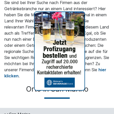
Sie sind bei Ihrer Suche nach Firmen aus der
Getränkebranche nur an einem Land interessiert? Hier
haben Sie die Möglichkeit, gezielt nur regional in einem
+
Land Ihrer Wahl zu suchen und nur die für Sie
relevanten Firmen der Getränkeindustrie in diesem Land
auch als Treffer angezeigt zu bekommen. Egal, ob Sie
nun nach einer Brauerei, einem Fruchtsaftproduzenten
oder einem Getränkemaschinenhersteller suchen: Die
regionale Suche ermöglicht Ihnen, die Suche auf die für
Sie wichtigen Regionen entsprechend einzugrenzen. Sie
möchten bei Ihrer Suche mehr ins Detail gehen? Zu
unserer Firmendetailsuche gelangen Sie, wenn Sie
hier
klicken
.
Orte in San Marino