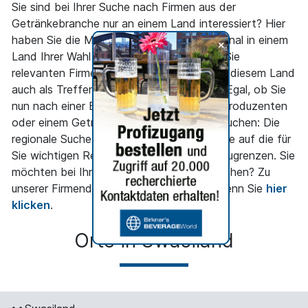
Sie sind bei Ihrer Suche nach Firmen aus der
Getränkebranche nur an einem Land interessiert? Hier
haben Sie die Möglichkeit, gezielt nur regional in einem
+
Land Ihrer Wahl zu suchen und nur die für Sie
relevanten Firmen der Getränkeindustrie in diesem Land
auch als Treffer angezeigt zu bekommen. Egal, ob Sie
nun nach einer Brauerei, einem Fruchtsaftproduzenten
oder einem Getränkemaschinenhersteller suchen: Die
regionale Suche ermöglicht Ihnen, die Suche auf die für
Sie wichtigen Regionen entsprechend einzugrenzen. Sie
möchten bei Ihrer Suche mehr ins Detail gehen? Zu
unserer Firmendetailsuche gelangen Sie, wenn Sie
hier
klicken
.
Orte in Swasiland