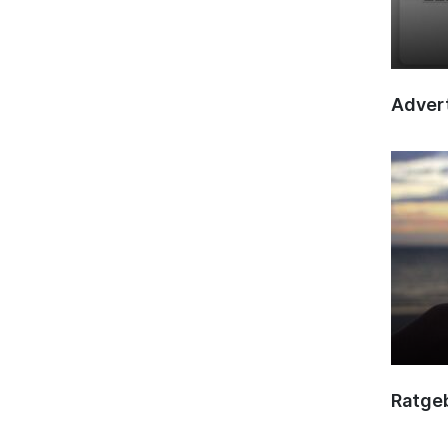
Advert
Ratge