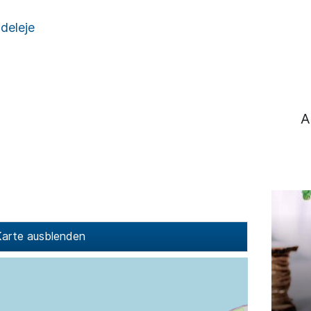
ldeleje
A
arte ausblenden