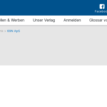
Facebo
llen & Werben
Unser Verlag
Anmelden
Glossar v
ank
>
69N ApS