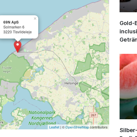
×
69N ApS
Gold-B
Solmarken 6
inclus
3220 Tisvildeleje
Geträn
Leaflet
| ©
OpenStreetMap
contributors
Silber