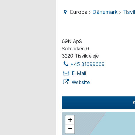
Europa ›
Dänemark
›
Tisvi
69N ApS
Solmarken 6
3220 Tisvildeleje
+45 31699669
E-Mail
Website
K
+
−