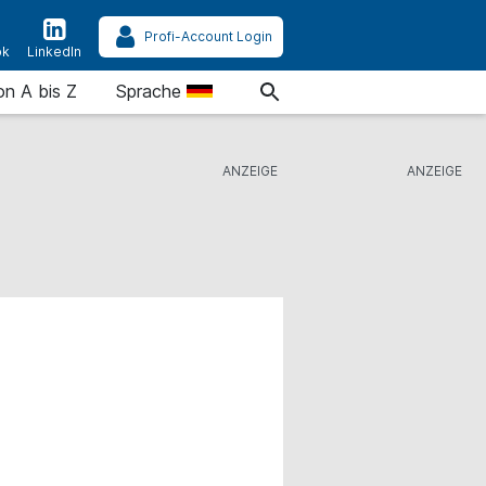
Profi-Account Login
ok
LinkedIn
on A bis Z
Sprache