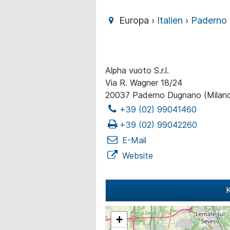
Europa ›
Italien
›
Paderno
Alpha vuoto S.r.l.
Via R. Wagner 18/24
20037 Paderno Dugnano (Milan
+39 (02) 99041460
+39 (02) 99042260
E-Mail
Website
K
+