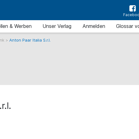
Facebo
llen & Werben
Unser Verlag
Anmelden
Glossar v
ank
>
Anton Paar Italia S.r.l.
r.l.