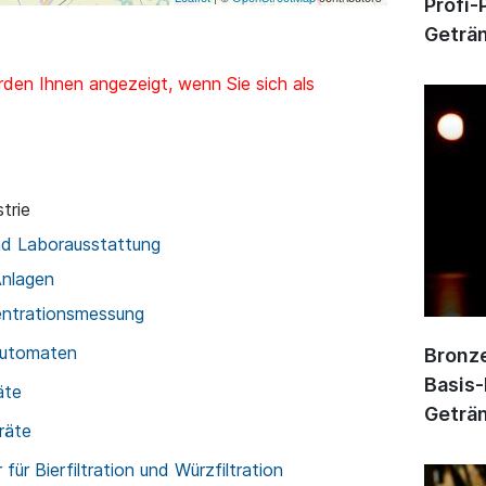
Profi-
Geträn
den Ihnen angezeigt, wenn Sie sich als
trie
nd Laborausstattung
Anlagen
entrationsmessung
automaten
Bronze
Basis-
äte
Geträn
räte
für Bierfiltration und Würzfiltration