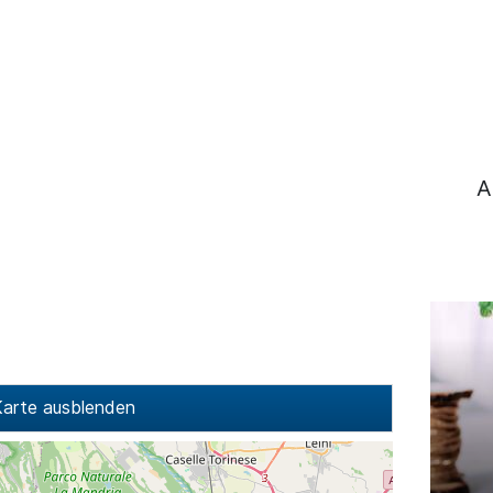
A
arte ausblenden