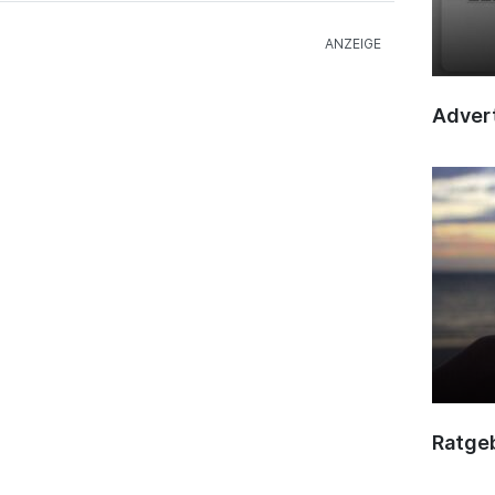
Advert
Ratge