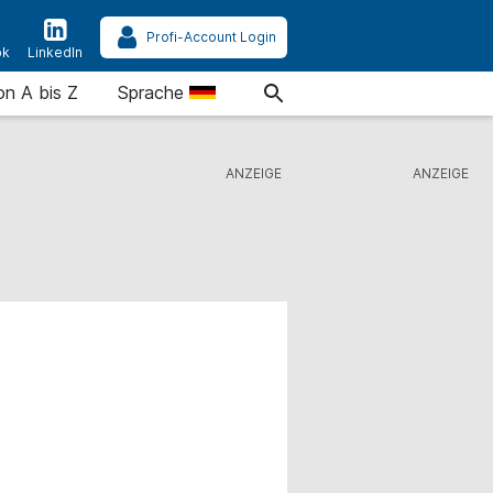
Profi-Account Login
ok
LinkedIn
on A bis Z
Sprache