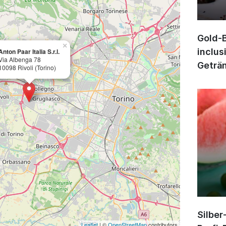
Gold-B
×
inclus
Anton Paar Italia S.r.l.
Via Albenga 78
Geträn
10098 Rivoli (Torino)
Silber
Leaflet
| ©
OpenStreetMap
contributors