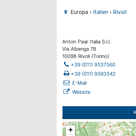
Europa ›
Italien
›
Rivoli
Anton Paar Italia S.r.l.
Via Albenga 78
10098 Rivoli (Torino)
+39 (011) 9537560
+39 (011) 9593542
E-Mail
Website
K
+