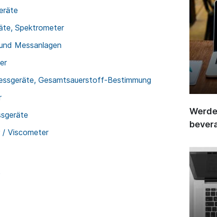
eräte
äte, Spektrometer
 und Messanlagen
er
messgeräte, Gesamtsauerstoff-Bestimmung
r
Werden
ssgeräte
bever
r / Viscometer
e