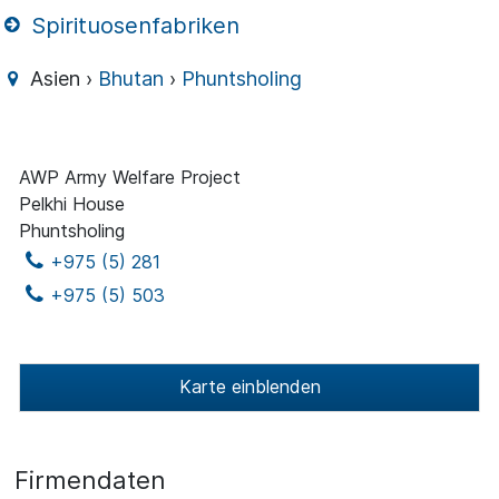
Spirituosenfabriken
Asien ›
Bhutan
›
Phuntsholing
AWP Army Welfare Project
Pelkhi House
Phuntsholing
+975 (5) 281
+975 (5) 503
Karte einblenden
Firmendaten