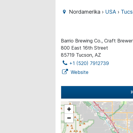
Nordamerika ›
USA
›
Tuc
Barrio Brewing Co., Craft Brewe
800 East 16th Street
85719 Tucson, AZ
+1 (520) 7912739
Website
K
+
−