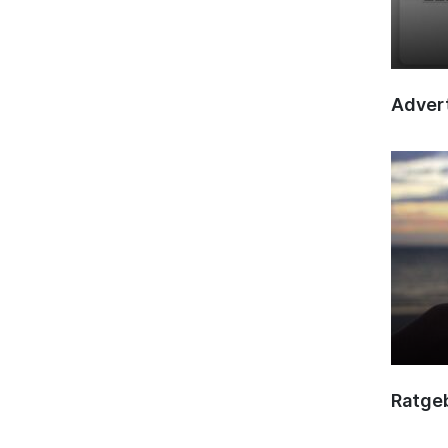
Advert
Ratge