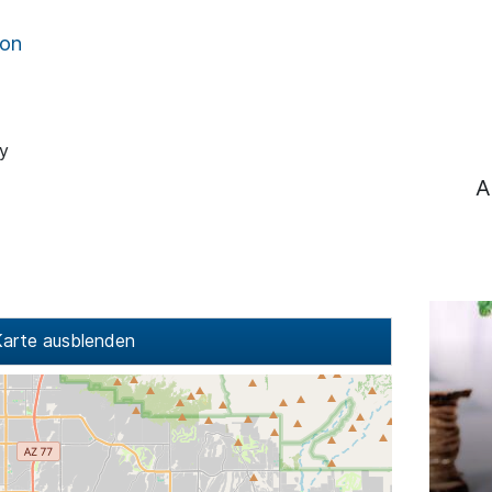
son
ry
A
arte ausblenden