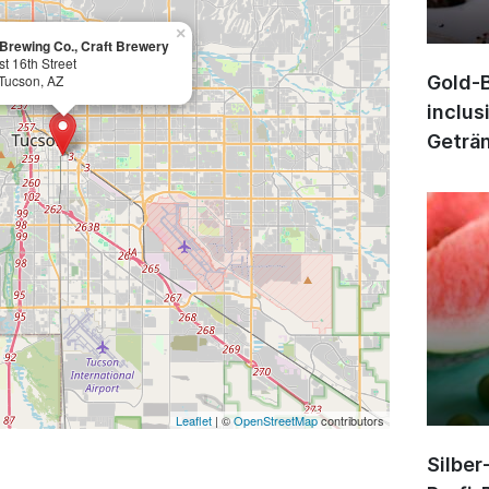
×
 Brewing Co., Craft Brewery
t 16th Street
Tucson, AZ
Gold-B
inclus
Geträn
Leaflet
| ©
OpenStreetMap
contributors
Silber