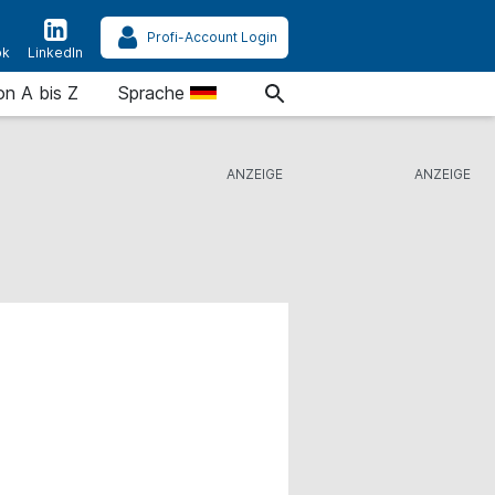
Profi-Account Login
ok
LinkedIn
on A bis Z
Sprache