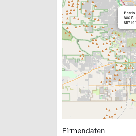
Barrio
800 Eas
85719 
Firmendaten