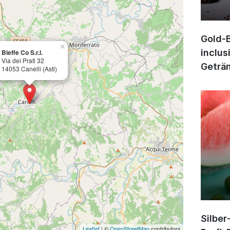
Gold-B
×
inclus
Bieffe Co S.r.l.
Via dei Prati 32
Geträn
14053 Canelli (Asti)
Silber
Leaflet
| ©
OpenStreetMap
contributors