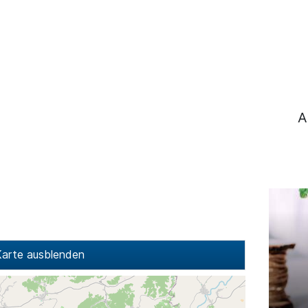
A
arte ausblenden