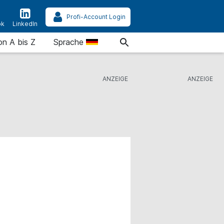
Profi-Account Login
ok
LinkedIn
on A bis Z
Sprache