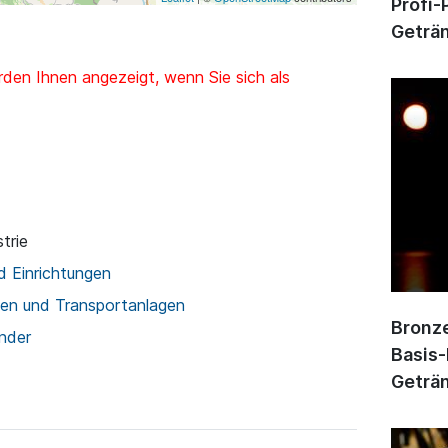
Profi-
Geträn
den Ihnen angezeigt, wenn Sie sich als
trie
d Einrichtungen
gen und Transportanlagen
Bronze
nder
Basis-
Geträn