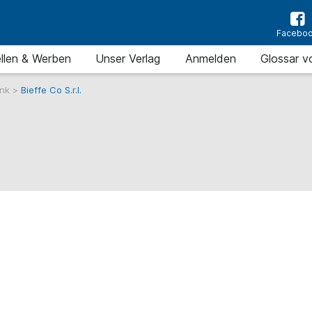
Facebo
llen & Werben
Unser Verlag
Anmelden
Glossar v
ank
>
Bieffe Co S.r.l.