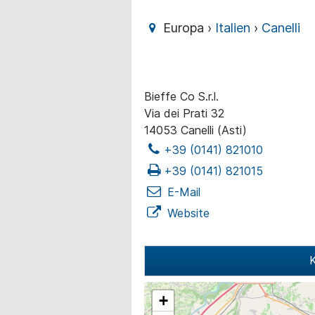
Europa ›
Italien
›
Canelli
Bieffe Co S.r.l.
Via dei Prati 32
14053 Canelli (Asti)
+39 (0141) 821010
+39 (0141) 821015
E-Mail
Website
K
+