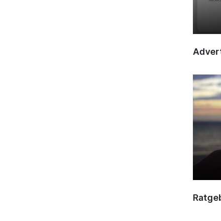
Advert
Ratge