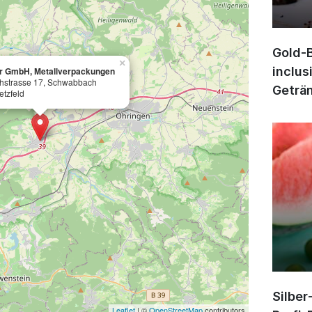
Gold-B
×
inclus
r GmbH, Metallverpackungen
strasse 17, Schwabbach
Geträn
etzfeld
Silber
Leaflet
| ©
OpenStreetMap
contributors