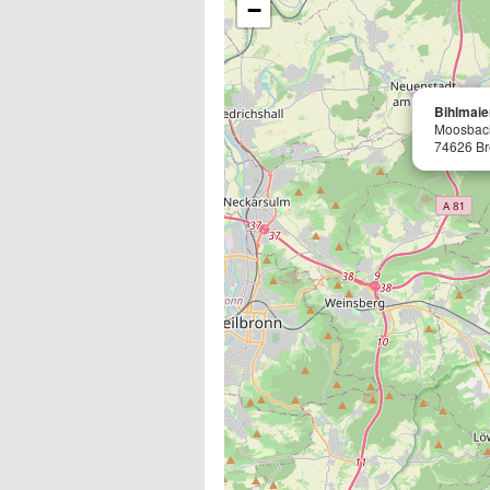
−
Bihlmaie
Moosbach
74626 Br