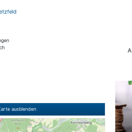
etzfeld
ngen
ch
A
arte ausblenden