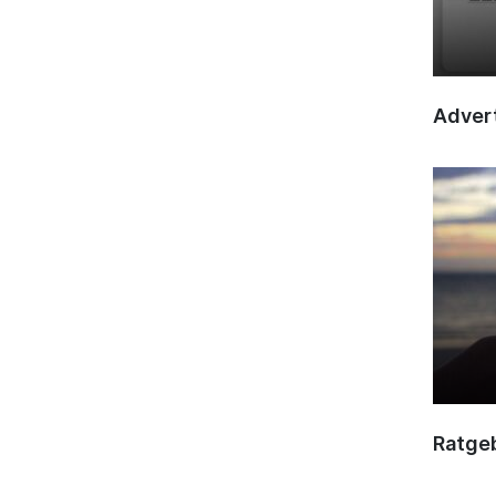
Advert
Ratge