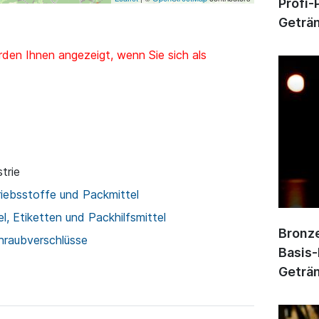
Profi-
Geträn
den Ihnen angezeigt, wenn Sie sich als
trie
riebsstoffe und Packmittel
l, Etiketten und Packhilfsmittel
Bronze
hraubverschlüsse
Basis-
Geträn