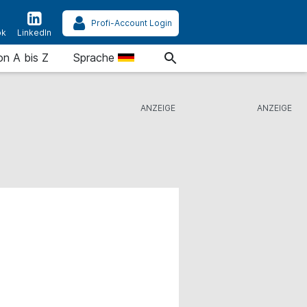
Profi-Account Login
ok
LinkedIn
on A bis Z
Sprache