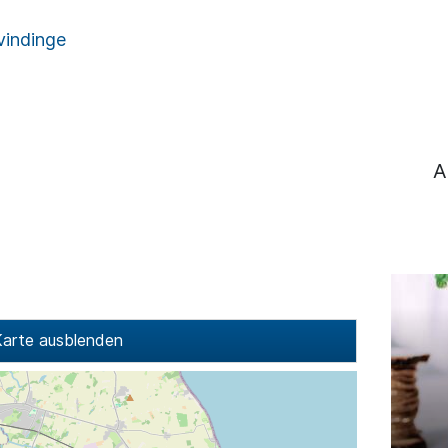
vindinge
A
arte ausblenden