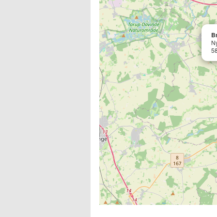
B
N
5