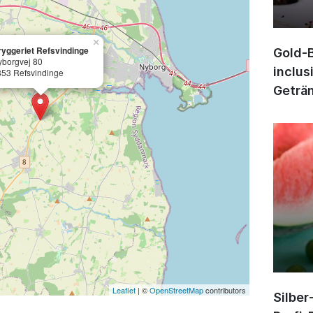
×
ryggeriet Refsvindinge
Gold-B
yborgvej 80
inclus
853 Refsvindinge
Geträn
Leaflet
| ©
OpenStreetMap
contributors
Silber