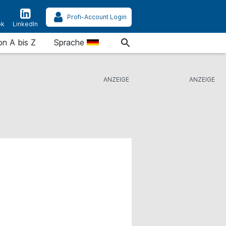
Profi-Account Login
ok
LinkedIn
on A bis Z
Sprache