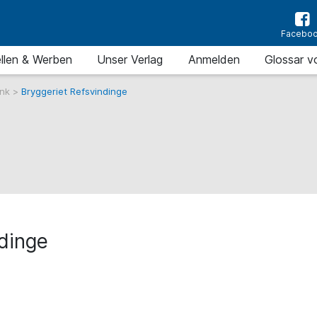
Facebo
llen & Werben
Unser Verlag
Anmelden
Glossar v
ank
>
Bryggeriet Refsvindinge
ndinge