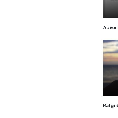
Advert
Ratge