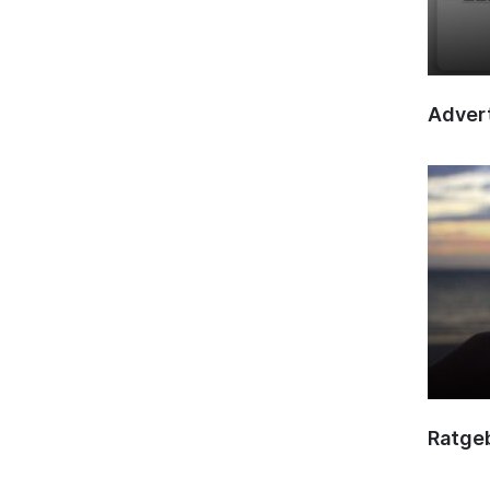
Advert
Ratge