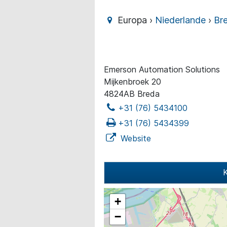
Europa ›
Niederlande
›
Br
Emerson Automation Solutions
Mijkenbroek 20
4824AB Breda
+31 (76) 5434100
+31 (76) 5434399
Website
K
+
−