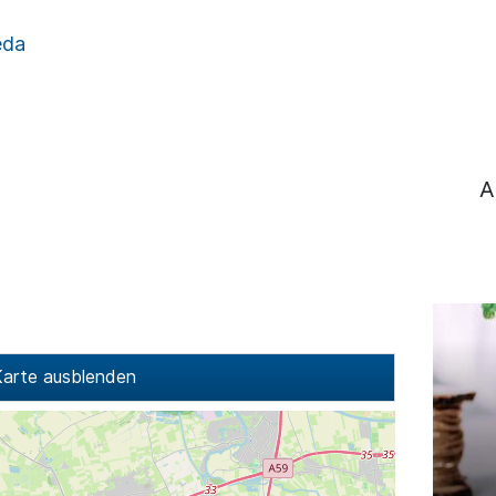
eda
A
arte ausblenden