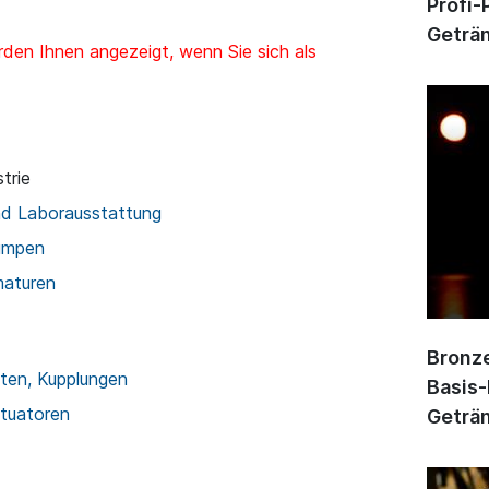
Profi-
Geträn
den Ihnen angezeigt, wenn Sie sich als
trie
nd Laborausstattung
umpen
maturen
Bronze
ten, Kupplungen
Basis-
ktuatoren
Geträn