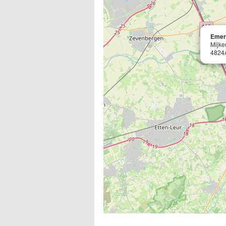
Emer
Mijke
4824