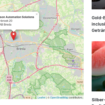
×
son Automation Solutions
Gold-B
nbroek 20
inclus
AB Breda
Geträn
Leaflet
| ©
OpenStreetMap
contributors
Silber