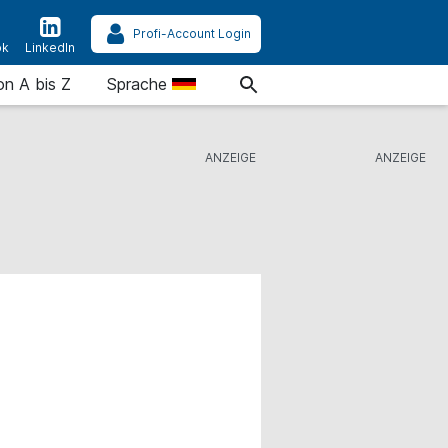
Profi-Account Login
ok
LinkedIn
on A bis Z
Sprache