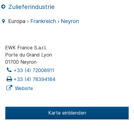
Zulieferindustrie
Europa ›
Frankreich
›
Neyron
EWK France S.a.r.l.
Porte du Grand Lyon
01700 Neyron
+33 (4) 72008911
+33 (4) 78394184
Website
Karte einblenden