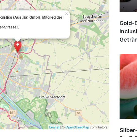
×
gistics (Austria) GmbH, Mitglied der
Gold-B
r-Strasse 3
inclus
Geträn
Leaflet
| ©
OpenStreetMap
contributors
Silber