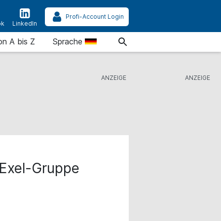
Profi-Account Login
ok
LinkedIn
on A bis Z
Sprache
r Exel-Gruppe